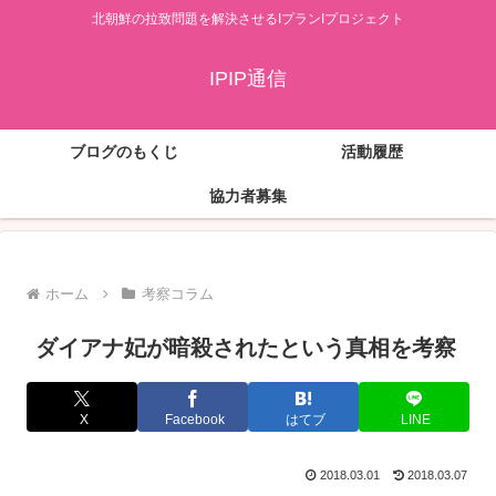
北朝鮮の拉致問題を解決させるIプランIプロジェクト
IPIP通信
ブログのもくじ
活動履歴
協力者募集
ホーム
考察コラム
ダイアナ妃が暗殺されたという真相を考察
X
Facebook
はてブ
LINE
2018.03.01
2018.03.07