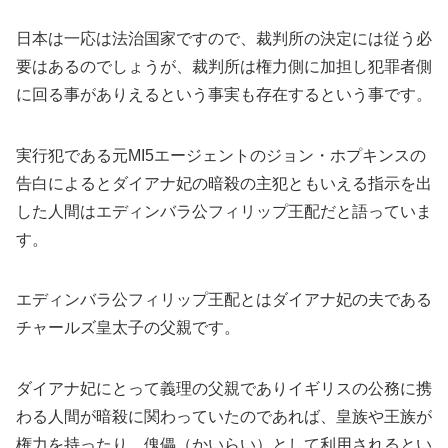
日本は一応は法治国家ですので、裁判所の決定には従う必
要はあるのでしょうが、裁判所は権力側に加担し犯罪者側
に回る事がありえるという事実も存在するという事です。
実行犯である元MI5エージェントのジョン・ホプキンスの
告白によるとダイアナ妃の暗殺の主犯ともいえる指示を出
した人間はエディンバラ公フィリップ王配だと語っていま
す。
エディンバラ公フィリップ王配とはダイアナ妃の夫である
チャールズ皇太子の父親です。
ダイアナ妃にとって義理の父親でありイギリスの公務に携
わる人間が暗殺に関わっていたのであれば、皇族や王族が
権力を持ったり、傀儡（かいらい）として利用されるとい