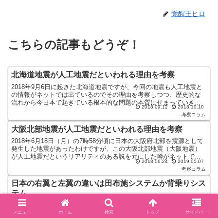
覚醒王ヒロ
こちらの記事もどうぞ！
北海道地震が人工地震だといわれる理由を考察
2018年9月6日に起きた北海道地震ですが、今回の地震も人工地震と
の情報がネットでは出ているのでその理由を考察しつつ、歴史的な
流れから今日本で起きている根本的な問題の本質にせまっていきま
2018.09.12
2018.10.10
す。今回の北海道で起きた地震は北海道胆振東部地震と名付...
考察コラム
大阪北部地震が人工地震だといわれる理由を考察
2018年6月18日（月）の7時58分頃に日本の大阪府北部を震源として
発生した地震があったわけですが、この大阪北部地震（大阪地震）
が人工地震だというリアリティのある説を元にした噂がネットで流
2018.06.24
2019.05.07
れていて、おまけにこれが安倍晋三のせいだとか、安倍...
考察コラム
日本の右翼と左翼の違いは田布施システムか背乗りシス
テム
よく日本における政治の思想の違いや与党と野党の違いや比較に使
われる右翼や左翼という言葉の本当の意味というか本質について説
メニュー
ホーム
検索
トップ
サイドバー