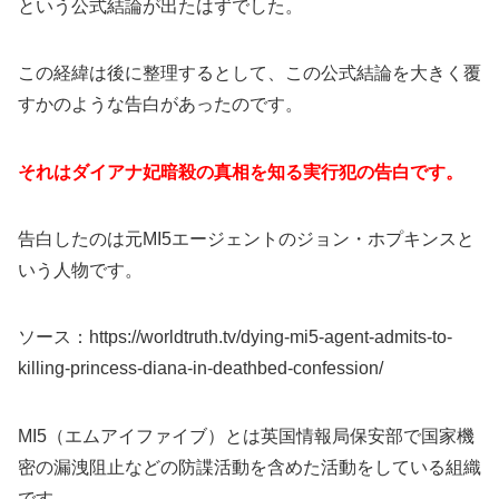
という公式結論が出たはずでした。
この経緯は後に整理するとして、この公式結論を大きく覆
すかのような告白があったのです。
それはダイアナ妃暗殺の真相を知る実行犯の告白です。
告白したのは元MI5エージェントのジョン・ホプキンスと
いう人物です。
ソース：https://worldtruth.tv/dying-mi5-agent-admits-to-
killing-princess-diana-in-deathbed-confession/
MI5（エムアイファイブ）とは英国情報局保安部で国家機
密の漏洩阻止などの防諜活動を含めた活動をしている組織
です。