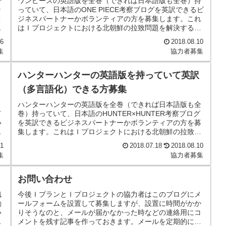
で
ワンピースの英語版を全巻（できれば日本語版も全巻）持
ラ
っていて、日本語のONE PIECE考察ブログを英訳できるビ
こ
ジネスパートナーかボランティアの方を募集します。これ
醒
はＩプロジェクトにおける北朝鮮の拉致問題を解決するた
めの世界の覚醒に向けたフ...
16
2018.08.10
集
協力者募集
ハンターハンターの英語版を持っていて英訳
（多言語化）できる方募集
ト
ハンターハンターの英語版を全巻（できれば日本語版も全
て
巻）持っていて、日本語のHUNTER×HUNTER考察ブログ
い
を英訳できるビジネスパートナーかボランティアの方を募
る
集します。これはＩプロジェクトにおける北朝鮮の拉致問
題を解決するための世界の...
01
2018.07.18
2018.08.10
集
協力者募集
お問い合わせ
織
今後ＩプランとＩプロジェクトの協力者はこのブログにメ
動
ールフォームを設置して募集しますが、設置に時間がかか
い
りそうなのと、メールが届かなかった時などの連絡用にコ
き
メントを残す記事を作っておきます。メールを定期的にチ