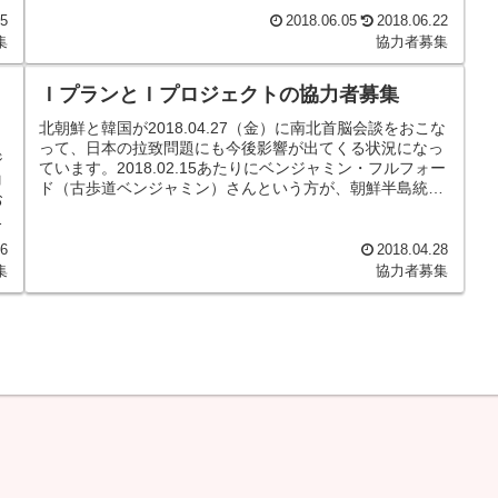
ェックできる状況でなくてご連絡は...
25
2018.06.05
2018.06.22
集
協力者募集
ＩプランとＩプロジェクトの協力者募集
北朝鮮と韓国が2018.04.27（金）に南北首脳会談をおこな
って、日本の拉致問題にも今後影響が出てくる状況になっ
ジ
ています。2018.02.15あたりにベンジャミン・フルフォー
コ
ド（古歩道ベンジャミン）さんという方が、朝鮮半島統一
お
が今後ありえ...
Ｉ
26
2018.04.28
集
協力者募集