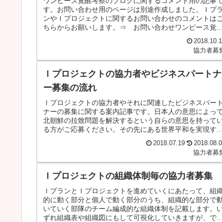
ワンピース覚醒考察のブログに関するコメント用の記事
す。お問い合わせ用のページは別途作成しました。Ｉプ
ンやＩプロジェクトに関するお問い合わせのコメントは
ちらからお願いします。⇒ お問い合わせワンピース覚
考察のブログに関する誤字脱字系の...
2018.10.
協力者募
Ｉプロジェクトの協力者やビジネスパートナ
ー募集の流れ
Ｉプロジェクトの協力者やそれに関連したビジネスパー
ナーの募集に関する案内記事です。日本人の意思によっ
北朝鮮の拉致問題を解決するという自らの意思を持って
る方がご応募ください。その先にある世界平和を実現す
というＪプロジェクトに参加する意...
2018.07.19
2018.08.
協力者募
Ｉプロジェクトの組織体制毎の協力者募集
ＩプランとＩプロジェクトを進めていくにあたって、組
的に動く部分と個人で動く部分のうち、組織的な部分で
いていく部隊のチーム編成的な組織体制を記載します。
ずれ組織表や組織図にもして可視化していきますが、で