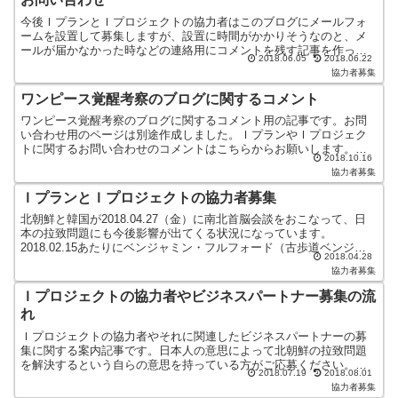
今後ＩプランとＩプロジェクトの協力者はこのブログにメールフォ
ームを設置して募集しますが、設置に時間がかかりそうなのと、メ
ールが届かなかった時などの連絡用にコメントを残す記事を作って
2018.06.05
2018.06.22
おきます。メールを定期的にチェックできる状況でなくてご連絡
協力者募集
は...
ワンピース覚醒考察のブログに関するコメント
ワンピース覚醒考察のブログに関するコメント用の記事です。お問
い合わせ用のページは別途作成しました。ＩプランやＩプロジェク
トに関するお問い合わせのコメントはこちらからお願いします。
2018.10.16
⇒ お問い合わせワンピース覚醒考察のブログに関する誤字脱字系
協力者募集
の...
ＩプランとＩプロジェクトの協力者募集
北朝鮮と韓国が2018.04.27（金）に南北首脳会談をおこなって、日
本の拉致問題にも今後影響が出てくる状況になっています。
2018.02.15あたりにベンジャミン・フルフォード（古歩道ベンジャ
2018.04.28
ミン）さんという方が、朝鮮半島統一が今後ありえ...
協力者募集
Ｉプロジェクトの協力者やビジネスパートナー募集の流
れ
Ｉプロジェクトの協力者やそれに関連したビジネスパートナーの募
集に関する案内記事です。日本人の意思によって北朝鮮の拉致問題
を解決するという自らの意思を持っている方がご応募ください。そ
2018.07.19
2018.08.01
の先にある世界平和を実現するというＪプロジェクトに参加する
協力者募集
意...